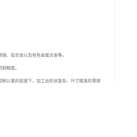
碳钢、铝合金以及有色金属合金等。
切割精度。
控制公差的前提下，加工出形状复杂、尺寸精准的零部
的优势。
间内完成产品打样和小批量生产，极大地满足了市场快