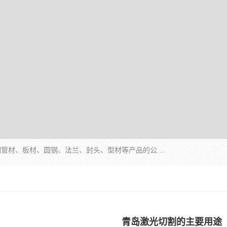
山东华钰金属材料有限公司是一家经营各种不锈钢管材、板材、圆钢、法兰、封头、型材等产品的公司；主营产品有：不锈钢管，激光切割，管件标准件，不锈钢圆钢，不锈钢人孔，不锈钢亮管，不锈钢角钢，不锈钢加工，不锈钢管子，不锈钢工业方管，不锈钢封头，不锈钢法兰，不锈钢阀门，不锈钢槽钢，不锈钢扁钢，不锈钢板等；可为客户制作各种规格的型材及不锈钢配件、非标准件及各种容器具等，能满足客户的不同采购要求。
青岛激光切割的主要用途