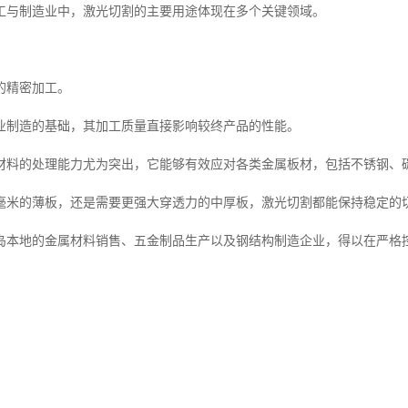
工与制造业中，激光切割的主要用途体现在多个关键领域。
的精密加工。
业制造的基础，其加工质量直接影响较终产品的性能。
材料的处理能力尤为突出，它能够有效应对各类金属板材，包括不锈钢、
毫米的薄板，还是需要更强大穿透力的中厚板，激光切割都能保持稳定的
岛本地的金属材料销售、五金制品生产以及钢结构制造企业，得以在严格
、机械外壳、电子设备支架等产品的制作中，激光切割展现出了不可替代
、冲压等方式，激光切割不仅避免了模具制造的高额成本，还能在极短时