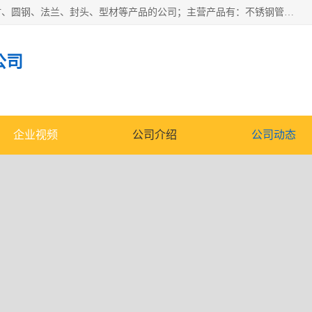
山东华钰金属材料有限公司是一家经营各种不锈钢管材、板材、圆钢、法兰、封头、型材等产品的公司；主营产品有：不锈钢管，激光切割，管件标准件，不锈钢圆钢，不锈钢人孔，不锈钢亮管，不锈钢角钢，不锈钢加工，不锈钢管子，不锈钢工业方管，不锈钢封头，不锈钢法兰，不锈钢阀门，不锈钢槽钢，不锈钢扁钢，不锈钢板等；可为客户制作各种规格的型材及不锈钢配件、非标准件及各种容器具等，能满足客户的不同采购要求。
公司
企业视频
公司介绍
公司动态