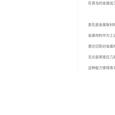
在青岛的金属加
首先是金属板材
金属材料作为工
激光切割对金属
无论是厚度在几
这种能力使得青
件。
例如在建筑装饰
相比传统的剪切
速变化的需求。