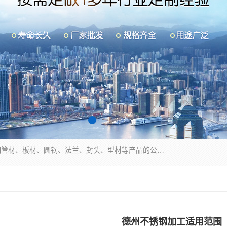
山东华钰金属材料有限公司是一家经营各种不锈钢管材、板材、圆钢、法兰、封头、型材等产品的公司；主营产品有：不锈钢管，激光切割，管件标准件，不锈钢圆钢，不锈钢人孔，不锈钢亮管，不锈钢角钢，不锈钢加工，不锈钢管子，不锈钢工业方管，不锈钢封头，不锈钢法兰，不锈钢阀门，不锈钢槽钢，不锈钢扁钢，不锈钢板等；可为客户制作各种规格的型材及不锈钢配件、非标准件及各种容器具等，能满足客户的不同采购要求。
德州不锈钢加工适用范围