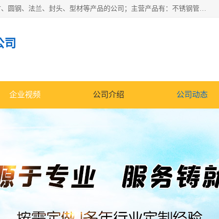
山东华钰金属材料有限公司是一家经营各种不锈钢管材、板材、圆钢、法兰、封头、型材等产品的公司；主营产品有：不锈钢管，激光切割，管件标准件，不锈钢圆钢，不锈钢人孔，不锈钢亮管，不锈钢角钢，不锈钢加工，不锈钢管子，不锈钢工业方管，不锈钢封头，不锈钢法兰，不锈钢阀门，不锈钢槽钢，不锈钢扁钢，不锈钢板等；可为客户制作各种规格的型材及不锈钢配件、非标准件及各种容器具等，能满足客户的不同采购要求。
公司
企业视频
公司介绍
公司动态