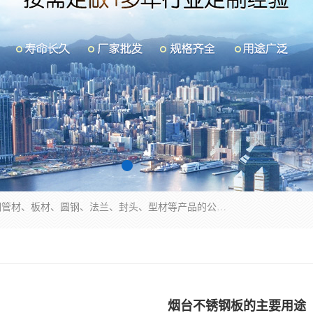
山东华钰金属材料有限公司是一家经营各种不锈钢管材、板材、圆钢、法兰、封头、型材等产品的公司；主营产品有：不锈钢管，激光切割，管件标准件，不锈钢圆钢，不锈钢人孔，不锈钢亮管，不锈钢角钢，不锈钢加工，不锈钢管子，不锈钢工业方管，不锈钢封头，不锈钢法兰，不锈钢阀门，不锈钢槽钢，不锈钢扁钢，不锈钢板等；可为客户制作各种规格的型材及不锈钢配件、非标准件及各种容器具等，能满足客户的不同采购要求。
烟台不锈钢板的主要用途