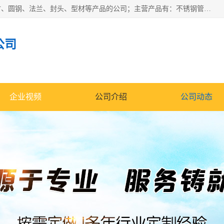
山东华钰金属材料有限公司是一家经营各种不锈钢管材、板材、圆钢、法兰、封头、型材等产品的公司；主营产品有：不锈钢管，激光切割，管件标准件，不锈钢圆钢，不锈钢人孔，不锈钢亮管，不锈钢角钢，不锈钢加工，不锈钢管子，不锈钢工业方管，不锈钢封头，不锈钢法兰，不锈钢阀门，不锈钢槽钢，不锈钢扁钢，不锈钢板等；可为客户制作各种规格的型材及不锈钢配件、非标准件及各种容器具等，能满足客户的不同采购要求。
公司
企业视频
公司介绍
公司动态