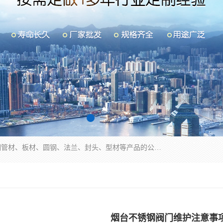
山东华钰金属材料有限公司是一家经营各种不锈钢管材、板材、圆钢、法兰、封头、型材等产品的公司；主营产品有：不锈钢管，激光切割，管件标准件，不锈钢圆钢，不锈钢人孔，不锈钢亮管，不锈钢角钢，不锈钢加工，不锈钢管子，不锈钢工业方管，不锈钢封头，不锈钢法兰，不锈钢阀门，不锈钢槽钢，不锈钢扁钢，不锈钢板等；可为客户制作各种规格的型材及不锈钢配件、非标准件及各种容器具等，能满足客户的不同采购要求。
烟台不锈钢阀门维护注意事