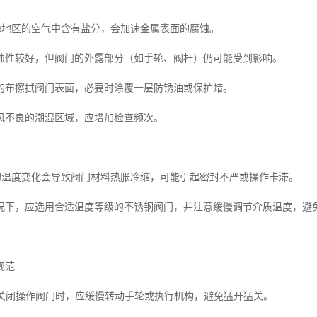
沿海地区的空气中含有盐分，会加速金属表面的腐蚀。
蚀性较好，但阀门的外露部分（如手轮、阀杆）仍可能受到影响。
的布擦拭阀门表面，必要时涂覆一层防锈油或保护蜡。
风不良的潮湿区域，应增加检查频次。
烈的温度变化会导致阀门材料热胀冷缩，可能引起密封不严或操作卡滞。
况下，应选用合适温度等级的不锈钢阀门，并注意缓慢调节介质温度，避
规范
启与关闭操作阀门时，应缓慢转动手轮或执行机构，避免猛开猛关。