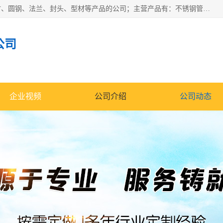
山东华钰金属材料有限公司是一家经营各种不锈钢管材、板材、圆钢、法兰、封头、型材等产品的公司；主营产品有：不锈钢管，激光切割，管件标准件，不锈钢圆钢，不锈钢人孔，不锈钢亮管，不锈钢角钢，不锈钢加工，不锈钢管子，不锈钢工业方管，不锈钢封头，不锈钢法兰，不锈钢阀门，不锈钢槽钢，不锈钢扁钢，不锈钢板等；可为客户制作各种规格的型材及不锈钢配件、非标准件及各种容器具等，能满足客户的不同采购要求。
公司
企业视频
公司介绍
公司动态