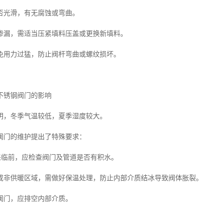
否光滑，有无腐蚀或弯曲。
渗漏，需适当压紧填料压盖或更换新填料。
免用力过猛，防止阀杆弯曲或螺纹损坏。
不锈钢阀门的影响
明，冬季气温较低，夏季湿度较大。
阀门的维护提出了特殊要求：
季来临前，应检查阀门及管道是否有积水。
或非供暖区域，需做好保温处理，防止内部介质结冰导致阀体胀裂。
阀门，应排空内部介质。