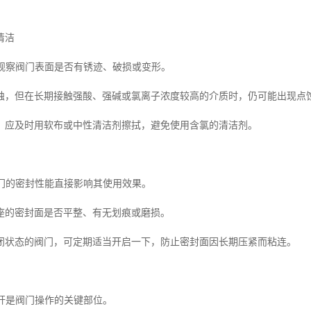
清洁
期观察阀门表面是否有锈迹、破损或变形。
蚀，但在长期接触强酸、强碱或氯离子浓度较高的介质时，仍可能出现点
，应及时用软布或中性清洁剂擦拭，避免使用含氯的清洁剂。
阀门的密封性能直接影响其使用效果。
座的密封面是否平整、有无划痕或磨损。
闭状态的阀门，可定期适当开启一下，防止密封面因长期压紧而粘连。
阀杆是阀门操作的关键部位。