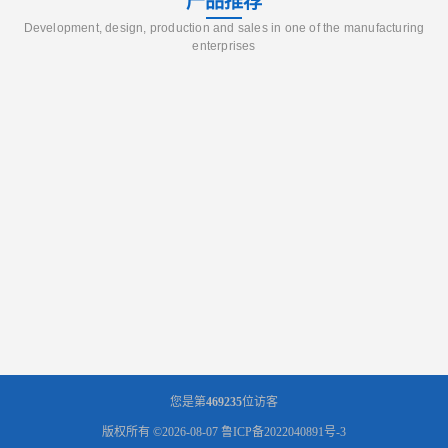
产品推荐
Development, design, production and sales in one of the manufacturing
enterprises
您是第
469235
位访客
版权所有 ©2026-08-07
鲁ICP备2022040891号-3