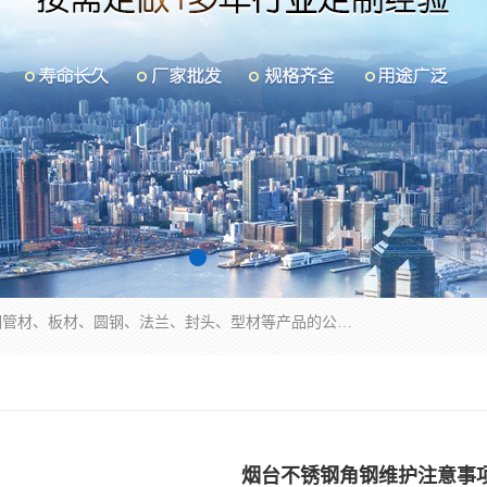
山东华钰金属材料有限公司是一家经营各种不锈钢管材、板材、圆钢、法兰、封头、型材等产品的公司；主营产品有：不锈钢管，激光切割，管件标准件，不锈钢圆钢，不锈钢人孔，不锈钢亮管，不锈钢角钢，不锈钢加工，不锈钢管子，不锈钢工业方管，不锈钢封头，不锈钢法兰，不锈钢阀门，不锈钢槽钢，不锈钢扁钢，不锈钢板等；可为客户制作各种规格的型材及不锈钢配件、非标准件及各种容器具等，能满足客户的不同采购要求。
烟台不锈钢角钢维护注意事