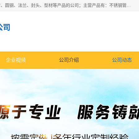
山东华钰金属材料有限公司是一家经营各种不锈钢管材、板材、圆钢、法兰、封头、型材等产品的公司；主营产品有：不锈钢管，激光切割，管件标准件，不锈钢圆钢，不锈钢人孔，不锈钢亮管，不锈钢角钢，不锈钢加工，不锈钢管子，不锈钢工业方管，不锈钢封头，不锈钢法兰，不锈钢阀门，不锈钢槽钢，不锈钢扁钢，不锈钢板等；可为客户制作各种规格的型材及不锈钢配件、非标准件及各种容器具等，能满足客户的不同采购要求。
公司
企业视频
公司介绍
公司动态