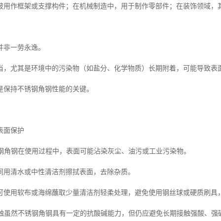
被用作框架或支撑构件；在机械制造中，用于制作零部件；在装饰领域，
并非一劳永逸。
当，尤其是环境中的污染物（如盐分、化学物质）长期附着，可能导致表
是保持不锈钢角钢性能的关键。
表面保护
不锈钢角钢在使用过程中，表面可能沾染灰尘、油污或工业污染物。
间用清水或中性清洁剂擦拭表面，去除杂质。
可使用软布或海绵蘸取少量清洁剂轻柔处理，避免使用钢丝球或硬质刷具
品接触虽然不锈钢角钢具有一定的抗酸碱能力，但仍应避免长期接触强酸、