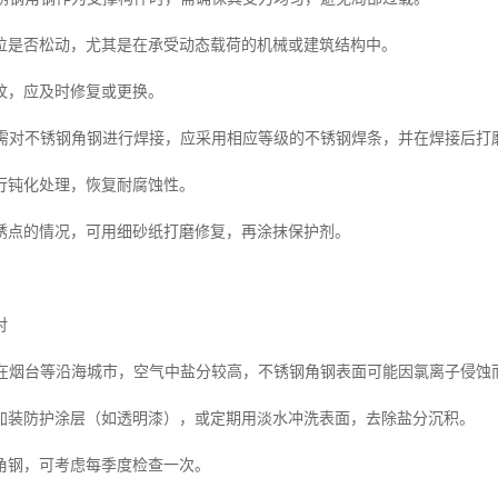
位是否松动，尤其是在承受动态载荷的机械或建筑结构中。
纹，应及时修复或更换。
复若需对不锈钢角钢进行焊接，应采用相应等级的不锈钢焊条，并在焊接后打
行钝化处理，恢复耐腐蚀性。
锈点的情况，可用细砂纸打磨修复，再涂抹保护剂。
对
防护在烟台等沿海城市，空气中盐分较高，不锈钢角钢表面可能因氯离子侵蚀
加装防护涂层（如透明漆），或定期用淡水冲洗表面，去除盐分沉积。
角钢，可考虑每季度检查一次。