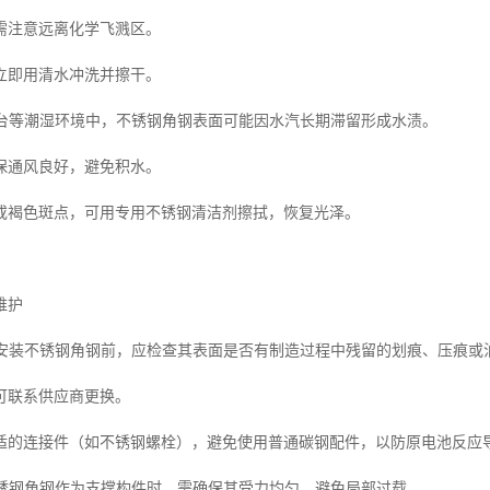
需注意远离化学飞溅区。
立即用清水冲洗并擦干。
在烟台等潮湿环境中，不锈钢角钢表面可能因水汽长期滞留形成水渍。
保通风良好，避免积水。
或褐色斑点，可用专用不锈钢清洁剂擦拭，恢复光泽。
维护
查在安装不锈钢角钢前，应检查其表面是否有制造过程中残留的划痕、压痕或
可联系供应商更换。
适的连接件（如不锈钢螺栓），避免使用普通碳钢配件，以防原电池反应
性不锈钢角钢作为支撑构件时，需确保其受力均匀，避免局部过载。