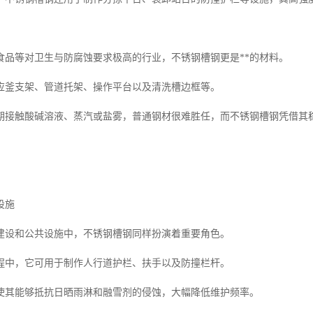
食品等对卫生与防腐蚀要求极高的行业，不锈钢槽钢更是**的材料。
应釜支架、管道托架、操作平台以及清洗槽边框等。
期接触酸碱溶液、蒸汽或盐雾，普通钢材很难胜任，而不锈钢槽钢凭借其
设施
建设和公共设施中，不锈钢槽钢同样扮演着重要角色。
程中，它可用于制作人行道护栏、扶手以及防撞栏杆。
使其能够抵抗日晒雨淋和融雪剂的侵蚀，大幅降低维护频率。