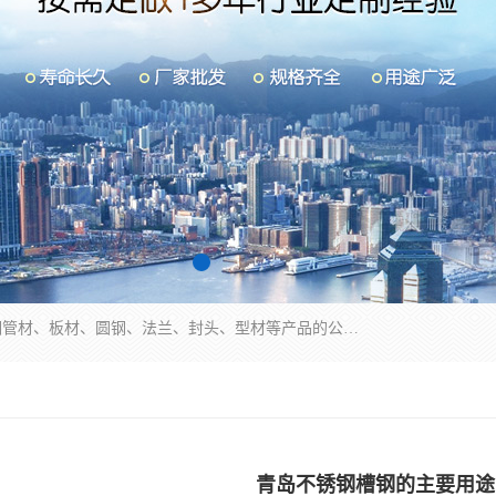
山东华钰金属材料有限公司是一家经营各种不锈钢管材、板材、圆钢、法兰、封头、型材等产品的公司；主营产品有：不锈钢管，激光切割，管件标准件，不锈钢圆钢，不锈钢人孔，不锈钢亮管，不锈钢角钢，不锈钢加工，不锈钢管子，不锈钢工业方管，不锈钢封头，不锈钢法兰，不锈钢阀门，不锈钢槽钢，不锈钢扁钢，不锈钢板等；可为客户制作各种规格的型材及不锈钢配件、非标准件及各种容器具等，能满足客户的不同采购要求。
青岛不锈钢槽钢的主要用途