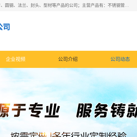
山东华钰金属材料有限公司是一家经营各种不锈钢管材、板材、圆钢、法兰、封头、型材等产品的公司；主营产品有：不锈钢管，激光切割，管件标准件，不锈钢圆钢，不锈钢人孔，不锈钢亮管，不锈钢角钢，不锈钢加工，不锈钢管子，不锈钢工业方管，不锈钢封头，不锈钢法兰，不锈钢阀门，不锈钢槽钢，不锈钢扁钢，不锈钢板等；可为客户制作各种规格的型材及不锈钢配件、非标准件及各种容器具等，能满足客户的不同采购要求。
公司
企业视频
公司介绍
公司动态