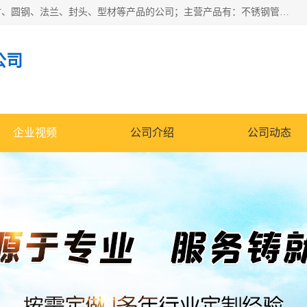
山东华钰金属材料有限公司是一家经营各种不锈钢管材、板材、圆钢、法兰、封头、型材等产品的公司；主营产品有：不锈钢管，激光切割，管件标准件，不锈钢圆钢，不锈钢人孔，不锈钢亮管，不锈钢角钢，不锈钢加工，不锈钢管子，不锈钢工业方管，不锈钢封头，不锈钢法兰，不锈钢阀门，不锈钢槽钢，不锈钢扁钢，不锈钢板等；可为客户制作各种规格的型材及不锈钢配件、非标准件及各种容器具等，能满足客户的不同采购要求。
公司
企业视频
公司介绍
公司动态