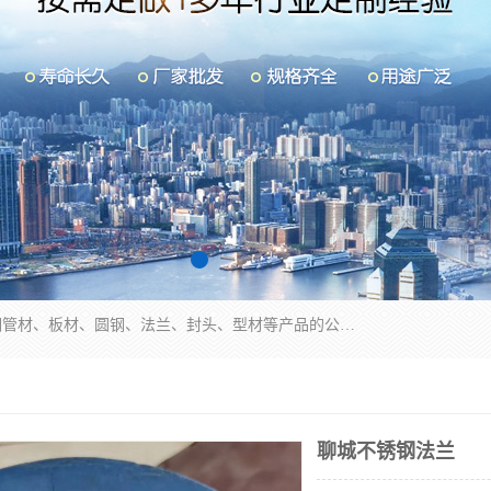
山东华钰金属材料有限公司是一家经营各种不锈钢管材、板材、圆钢、法兰、封头、型材等产品的公司；主营产品有：不锈钢管，激光切割，管件标准件，不锈钢圆钢，不锈钢人孔，不锈钢亮管，不锈钢角钢，不锈钢加工，不锈钢管子，不锈钢工业方管，不锈钢封头，不锈钢法兰，不锈钢阀门，不锈钢槽钢，不锈钢扁钢，不锈钢板等；可为客户制作各种规格的型材及不锈钢配件、非标准件及各种容器具等，能满足客户的不同采购要求。
聊城不锈钢法兰