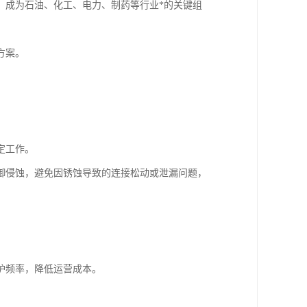
，成为石油、化工、电力、制药等行业*的关键组
方案。
定工作。
御侵蚀，避免因锈蚀导致的连接松动或泄漏问题，
护频率，降低运营成本。