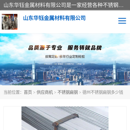
山东华钰金属材料有限公司是一家经营各种不锈钢管材、板材、圆钢、法兰、封头、型材等产品的公司；主营产品有：不锈钢管，激光切割，管件标准件，不锈钢圆钢，不锈钢人孔，不锈钢亮管，不锈钢角钢，不锈钢加工，不锈钢管子，不锈钢工业方管，不锈钢封头，不锈钢法兰，不锈钢阀门，不锈钢槽钢，不锈钢扁钢，不锈钢板等；可为客户制作各种规格的型材及不锈钢配件、非标准件及各种容器具等，能满足客户的不同采购要求。
山东华钰金属材料有限公司
不锈钢管
激光切割
管件标准件
不锈钢圆钢
不锈钢人孔
不锈钢亮管
当前位置：
首页
>
供应商机
>
不锈钢扁钢
> 德州不锈钢扁钢多少钱
不锈钢角钢
不锈钢加工
不锈钢板
不锈钢工业方管
不锈钢封头
不锈钢法兰