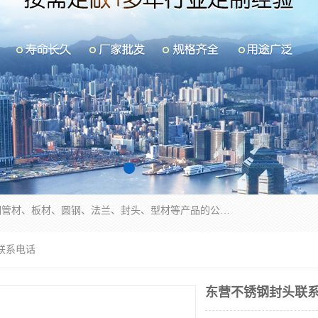
山东华钰金属材料有限公司是一家经营各种不锈钢管材、板材、圆钢、法兰、封头、型材等产品的公司；主营产品有：不锈钢管，激光切割，管件标准件，不锈钢圆钢，不锈钢人孔，不锈钢亮管，不锈钢角钢，不锈钢加工，不锈钢管子，不锈钢工业方管，不锈钢封头，不锈钢法兰，不锈钢阀门，不锈钢槽钢，不锈钢扁钢，不锈钢板等；可为客户制作各种规格的型材及不锈钢配件、非标准件及各种容器具等，能满足客户的不同采购要求。
联系电话
东营不锈钢封头联