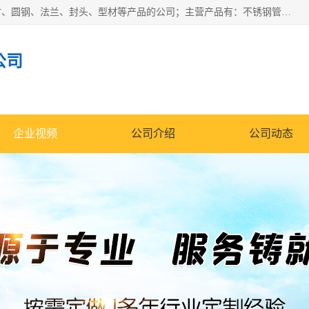
山东华钰金属材料有限公司是一家经营各种不锈钢管材、板材、圆钢、法兰、封头、型材等产品的公司；主营产品有：不锈钢管，激光切割，管件标准件，不锈钢圆钢，不锈钢人孔，不锈钢亮管，不锈钢角钢，不锈钢加工，不锈钢管子，不锈钢工业方管，不锈钢封头，不锈钢法兰，不锈钢阀门，不锈钢槽钢，不锈钢扁钢，不锈钢板等；可为客户制作各种规格的型材及不锈钢配件、非标准件及各种容器具等，能满足客户的不同采购要求。
公司
企业视频
公司介绍
公司动态