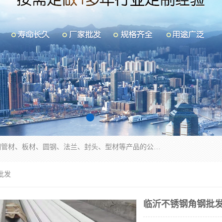
山东华钰金属材料有限公司是一家经营各种不锈钢管材、板材、圆钢、法兰、封头、型材等产品的公司；主营产品有：不锈钢管，激光切割，管件标准件，不锈钢圆钢，不锈钢人孔，不锈钢亮管，不锈钢角钢，不锈钢加工，不锈钢管子，不锈钢工业方管，不锈钢封头，不锈钢法兰，不锈钢阀门，不锈钢槽钢，不锈钢扁钢，不锈钢板等；可为客户制作各种规格的型材及不锈钢配件、非标准件及各种容器具等，能满足客户的不同采购要求。
批发
临沂不锈钢角钢批