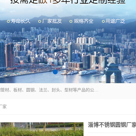
山东华钰金属材料有限公司是一家经营各种不锈钢管材、板材、圆钢、法兰、封头、型材等产品的公司；主营产品有：不锈钢管，激光切割，管件标准件，不锈钢圆钢，不锈钢人孔，不锈钢亮管，不锈钢角钢，不锈钢加工，不锈钢管子，不锈钢工业方管，不锈钢封头，不锈钢法兰，不锈钢阀门，不锈钢槽钢，不锈钢扁钢，不锈钢板等；可为客户制作各种规格的型材及不锈钢配件、非标准件及各种容器具等，能满足客户的不同采购要求。
厂家
淄博不锈钢圆钢厂