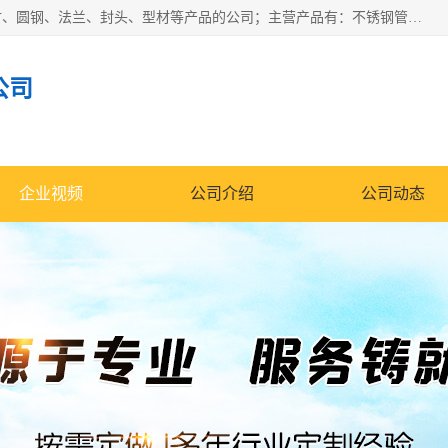
山东华钰金属材料有限公司是一家经营各种不锈钢管材、板材、圆钢、法兰、封头、型材等产品的公司；主营产品有：不锈钢管，激光切割，管件标准件，不锈钢圆钢，不锈钢人孔，不锈钢亮管，不锈钢角钢，不锈钢加工，不锈钢管子，不锈钢工业方管，不锈钢封头，不锈钢法兰，不锈钢阀门，不锈钢槽钢，不锈钢扁钢，不锈钢板等；可为客户制作各种规格的型材及不锈钢配件、非标准件及各种容器具等，能满足客户的不同采购要求。
公司
企业视频
公司介绍
公司动态