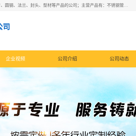
山东华钰金属材料有限公司是一家经营各种不锈钢管材、板材、圆钢、法兰、封头、型材等产品的公司；主营产品有：不锈钢管，激光切割，管件标准件，不锈钢圆钢，不锈钢人孔，不锈钢亮管，不锈钢角钢，不锈钢加工，不锈钢管子，不锈钢工业方管，不锈钢封头，不锈钢法兰，不锈钢阀门，不锈钢槽钢，不锈钢扁钢，不锈钢板等；可为客户制作各种规格的型材及不锈钢配件、非标准件及各种容器具等，能满足客户的不同采购要求。
公司
企业视频
公司介绍
公司动态