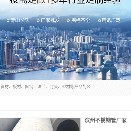
山东华钰金属材料有限公司是一家经营各种不锈钢管材、板材、圆钢、法兰、封头、型材等产品的公司；主营产品有：不锈钢管，激光切割，管件标准件，不锈钢圆钢，不锈钢人孔，不锈钢亮管，不锈钢角钢，不锈钢加工，不锈钢管子，不锈钢工业方管，不锈钢封头，不锈钢法兰，不锈钢阀门，不锈钢槽钢，不锈钢扁钢，不锈钢板等；可为客户制作各种规格的型材及不锈钢配件、非标准件及各种容器具等，能满足客户的不同采购要求。
滨州不锈钢管厂家