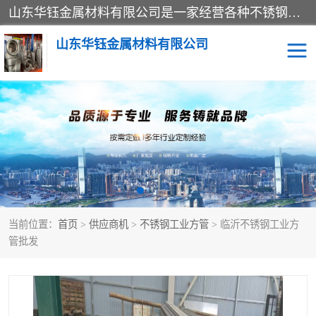
山东华钰金属材料有限公司是一家经营各种不锈钢管材、板材、圆钢、法兰、封头、型材等产品的公司；主营产品有：不锈钢管，激光切割，管件标准件，不锈钢圆钢，不锈钢人孔，不锈钢亮管，不锈钢角钢，不锈钢加工，不锈钢管子，不锈钢工业方管，不锈钢封头，不锈钢法兰，不锈钢阀门，不锈钢槽钢，不锈钢扁钢，不锈钢板等；可为客户制作各种规格的型材及不锈钢配件、非标准件及各种容器具等，能满足客户的不同采购要求。
山东华钰金属材料有限公司
不锈钢管
激光切割
管件标准件
不锈钢圆钢
不锈钢人孔
不锈钢亮管
当前位置：
首页
>
供应商机
>
不锈钢工业方管
> 临沂不锈钢工业方
不锈钢角钢
不锈钢加工
管批发
不锈钢板
不锈钢工业方管
不锈钢封头
不锈钢法兰