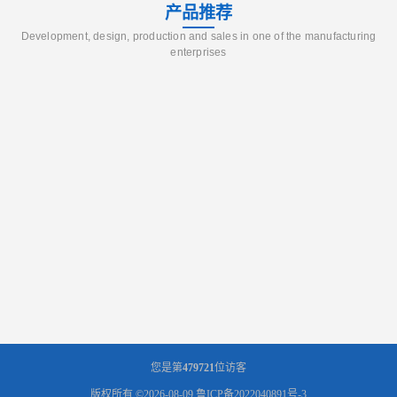
产品推荐
Development, design, production and sales in one of the manufacturing
enterprises
您是第
479721
位访客
版权所有 ©2026-08-09
鲁ICP备2022040891号-3