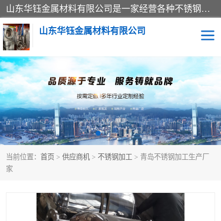
山东华钰金属材料有限公司是一家经营各种不锈钢管材、板材、圆钢、法兰、封头、型材等产品的公司；主营产品有：不锈钢管，激光切割，管件标准件，不锈钢圆钢，不锈钢人孔，不锈钢亮管，不锈钢角钢，不锈钢加工，不锈钢管子，不锈钢工业方管，不锈钢封头，不锈钢法兰，不锈钢阀门，不锈钢槽钢，不锈钢扁钢，不锈钢板等；可为客户制作各种规格的型材及不锈钢配件、非标准件及各种容器具等，能满足客户的不同采购要求。
山东华钰金属材料有限公司
不锈钢管
激光切割
管件标准件
不锈钢圆钢
不锈钢人孔
不锈钢亮管
当前位置：
首页
>
供应商机
>
不锈钢加工
> 青岛不锈钢加工生产厂
不锈钢角钢
不锈钢加工
家
不锈钢板
不锈钢工业方管
不锈钢封头
不锈钢法兰