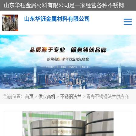
山东华钰金属材料有限公司是一家经营各种不锈钢管材、板材、圆钢、法兰、封头、型材等产品的公司；主营产品有：不锈钢管，激光切割，管件标准件，不锈钢圆钢，不锈钢人孔，不锈钢亮管，不锈钢角钢，不锈钢加工，不锈钢管子，不锈钢工业方管，不锈钢封头，不锈钢法兰，不锈钢阀门，不锈钢槽钢，不锈钢扁钢，不锈钢板等；可为客户制作各种规格的型材及不锈钢配件、非标准件及各种容器具等，能满足客户的不同采购要求。
山东华钰金属材料有限公司
不锈钢管
激光切割
管件标准件
不锈钢圆钢
不锈钢人孔
不锈钢亮管
当前位置：
首页
>
供应商机
>
不锈钢法兰
> 青岛不锈钢法兰供应商
不锈钢角钢
不锈钢加工
不锈钢板
不锈钢工业方管
不锈钢封头
不锈钢法兰