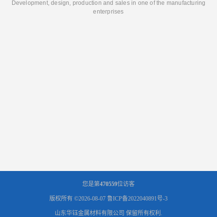
Development, design, production and sales in one of the manufacturing
enterprises
您是第
470559
位访客
版权所有 ©2026-08-07
鲁ICP备2022040891号-3
山东华钰金属材料有限公司
保留所有权利.