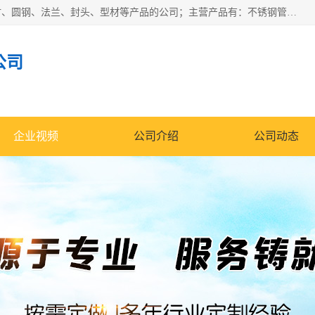
山东华钰金属材料有限公司是一家经营各种不锈钢管材、板材、圆钢、法兰、封头、型材等产品的公司；主营产品有：不锈钢管，激光切割，管件标准件，不锈钢圆钢，不锈钢人孔，不锈钢亮管，不锈钢角钢，不锈钢加工，不锈钢管子，不锈钢工业方管，不锈钢封头，不锈钢法兰，不锈钢阀门，不锈钢槽钢，不锈钢扁钢，不锈钢板等；可为客户制作各种规格的型材及不锈钢配件、非标准件及各种容器具等，能满足客户的不同采购要求。
公司
企业视频
公司介绍
公司动态