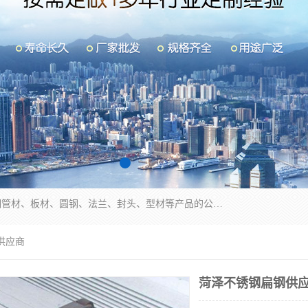
山东华钰金属材料有限公司是一家经营各种不锈钢管材、板材、圆钢、法兰、封头、型材等产品的公司；主营产品有：不锈钢管，激光切割，管件标准件，不锈钢圆钢，不锈钢人孔，不锈钢亮管，不锈钢角钢，不锈钢加工，不锈钢管子，不锈钢工业方管，不锈钢封头，不锈钢法兰，不锈钢阀门，不锈钢槽钢，不锈钢扁钢，不锈钢板等；可为客户制作各种规格的型材及不锈钢配件、非标准件及各种容器具等，能满足客户的不同采购要求。
供应商
菏泽不锈钢扁钢供