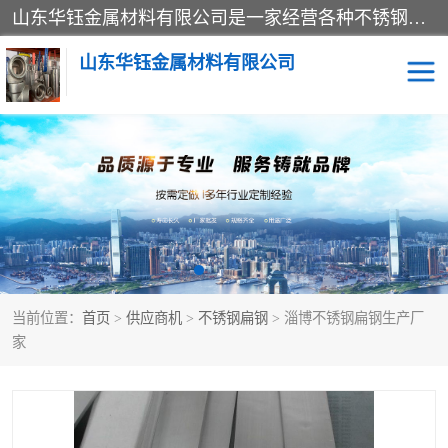
山东华钰金属材料有限公司是一家经营各种不锈钢管材、板材、圆钢、法兰、封头、型材等产品的公司；主营产品有：不锈钢管，激光切割，管件标准件，不锈钢圆钢，不锈钢人孔，不锈钢亮管，不锈钢角钢，不锈钢加工，不锈钢管子，不锈钢工业方管，不锈钢封头，不锈钢法兰，不锈钢阀门，不锈钢槽钢，不锈钢扁钢，不锈钢板等；可为客户制作各种规格的型材及不锈钢配件、非标准件及各种容器具等，能满足客户的不同采购要求。
山东华钰金属材料有限公司
不锈钢管
激光切割
管件标准件
不锈钢圆钢
不锈钢人孔
不锈钢亮管
当前位置：
首页
>
供应商机
>
不锈钢扁钢
> 淄博不锈钢扁钢生产厂
不锈钢角钢
不锈钢加工
家
不锈钢板
不锈钢工业方管
不锈钢封头
不锈钢法兰