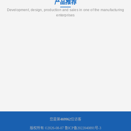
产品推荐
Development, design, production and sales in one of the manufacturing
enterprises
您是第
469962
位访客
版权所有 ©2026-08-07
鲁ICP备2022040891号-3