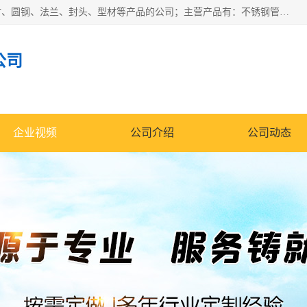
山东华钰金属材料有限公司是一家经营各种不锈钢管材、板材、圆钢、法兰、封头、型材等产品的公司；主营产品有：不锈钢管，激光切割，管件标准件，不锈钢圆钢，不锈钢人孔，不锈钢亮管，不锈钢角钢，不锈钢加工，不锈钢管子，不锈钢工业方管，不锈钢封头，不锈钢法兰，不锈钢阀门，不锈钢槽钢，不锈钢扁钢，不锈钢板等；可为客户制作各种规格的型材及不锈钢配件、非标准件及各种容器具等，能满足客户的不同采购要求。
公司
企业视频
公司介绍
公司动态