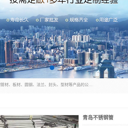
山东华钰金属材料有限公司是一家经营各种不锈钢管材、板材、圆钢、法兰、封头、型材等产品的公司；主营产品有：不锈钢管，激光切割，管件标准件，不锈钢圆钢，不锈钢人孔，不锈钢亮管，不锈钢角钢，不锈钢加工，不锈钢管子，不锈钢工业方管，不锈钢封头，不锈钢法兰，不锈钢阀门，不锈钢槽钢，不锈钢扁钢，不锈钢板等；可为客户制作各种规格的型材及不锈钢配件、非标准件及各种容器具等，能满足客户的不同采购要求。
青岛不锈钢管