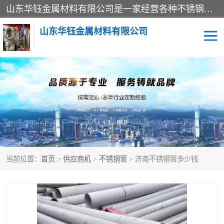
山东华钰金属材料有限公司是一家经营各种不锈钢管材、板材、圆钢、法兰、封头、型材等产品的公司；主营产品有：不锈钢管，激光切割，管件标准件，不锈钢圆钢，不锈钢人孔，不锈钢亮管，不锈钢角钢，不锈钢加工，不锈钢管子，不锈钢工业方管，不锈钢封头，不锈钢法兰，不锈钢阀门，不锈钢槽钢，不锈钢扁钢，不锈钢板等；可为客户制作各种规格的型材及不锈钢配件、非标准件及各种容器具等，能满足客户的不同采购要求。
山东华钰金属材料有限公司
不锈钢管
激光切割
管件标准件
不锈钢圆钢
不锈钢人孔
不锈钢亮管
当前位置：
首页
>
供应商机
>
不锈钢管
> 济南不锈钢管多少钱
不锈钢角钢
不锈钢加工
不锈钢板
不锈钢工业方管
不锈钢封头
不锈钢法兰