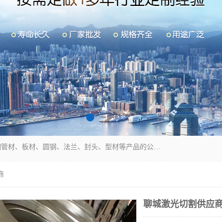
山东华钰金属材料有限公司是一家经营各种不锈钢管材、板材、圆钢、法兰、封头、型材等产品的公司；主营产品有：不锈钢管，激光切割，管件标准件，不锈钢圆钢，不锈钢人孔，不锈钢亮管，不锈钢角钢，不锈钢加工，不锈钢管子，不锈钢工业方管，不锈钢封头，不锈钢法兰，不锈钢阀门，不锈钢槽钢，不锈钢扁钢，不锈钢板等；可为客户制作各种规格的型材及不锈钢配件、非标准件及各种容器具等，能满足客户的不同采购要求。
商
聊城激光切割供应