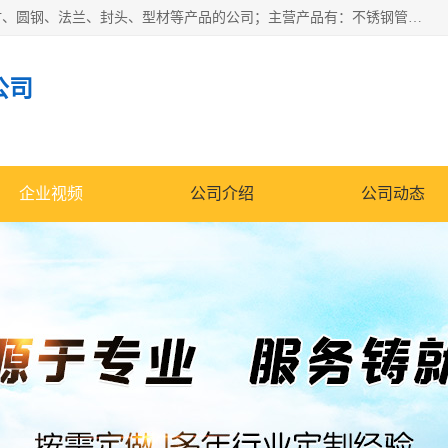
山东华钰金属材料有限公司是一家经营各种不锈钢管材、板材、圆钢、法兰、封头、型材等产品的公司；主营产品有：不锈钢管，激光切割，管件标准件，不锈钢圆钢，不锈钢人孔，不锈钢亮管，不锈钢角钢，不锈钢加工，不锈钢管子，不锈钢工业方管，不锈钢封头，不锈钢法兰，不锈钢阀门，不锈钢槽钢，不锈钢扁钢，不锈钢板等；可为客户制作各种规格的型材及不锈钢配件、非标准件及各种容器具等，能满足客户的不同采购要求。
公司
企业视频
公司介绍
公司动态