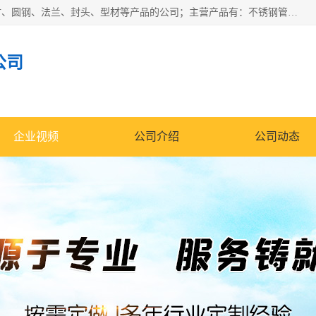
山东华钰金属材料有限公司是一家经营各种不锈钢管材、板材、圆钢、法兰、封头、型材等产品的公司；主营产品有：不锈钢管，激光切割，管件标准件，不锈钢圆钢，不锈钢人孔，不锈钢亮管，不锈钢角钢，不锈钢加工，不锈钢管子，不锈钢工业方管，不锈钢封头，不锈钢法兰，不锈钢阀门，不锈钢槽钢，不锈钢扁钢，不锈钢板等；可为客户制作各种规格的型材及不锈钢配件、非标准件及各种容器具等，能满足客户的不同采购要求。
公司
企业视频
公司介绍
公司动态