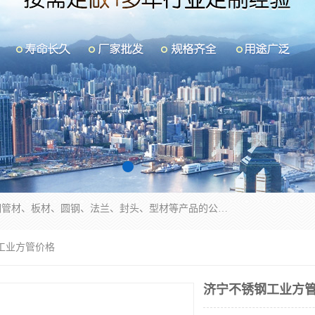
山东华钰金属材料有限公司是一家经营各种不锈钢管材、板材、圆钢、法兰、封头、型材等产品的公司；主营产品有：不锈钢管，激光切割，管件标准件，不锈钢圆钢，不锈钢人孔，不锈钢亮管，不锈钢角钢，不锈钢加工，不锈钢管子，不锈钢工业方管，不锈钢封头，不锈钢法兰，不锈钢阀门，不锈钢槽钢，不锈钢扁钢，不锈钢板等；可为客户制作各种规格的型材及不锈钢配件、非标准件及各种容器具等，能满足客户的不同采购要求。
工业方管价格
济宁不锈钢工业方