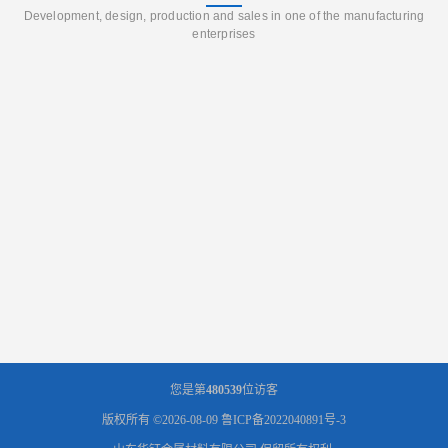
Development, design, production and sales in one of the manufacturing
enterprises
您是第
480539
位访客
版权所有 ©2026-08-09
鲁ICP备2022040891号-3