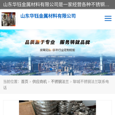
山东华钰金属材料有限公司是一家经营各种不锈钢管材、板材、圆钢、法兰、封头、型材等产品的公司；主营产品有：不锈钢管，激光切割，管件标准件，不锈钢圆钢，不锈钢人孔，不锈钢亮管，不锈钢角钢，不锈钢加工，不锈钢管子，不锈钢工业方管，不锈钢封头，不锈钢法兰，不锈钢阀门，不锈钢槽钢，不锈钢扁钢，不锈钢板等；可为客户制作各种规格的型材及不锈钢配件、非标准件及各种容器具等，能满足客户的不同采购要求。
山东华钰金属材料有限公司
不锈钢管
激光切割
管件标准件
不锈钢圆钢
不锈钢人孔
不锈钢亮管
当前位置：
首页
>
供应商机
>
不锈钢法兰
> 聊城不锈钢法兰联系电
不锈钢角钢
不锈钢加工
话
不锈钢板
不锈钢工业方管
不锈钢封头
不锈钢法兰