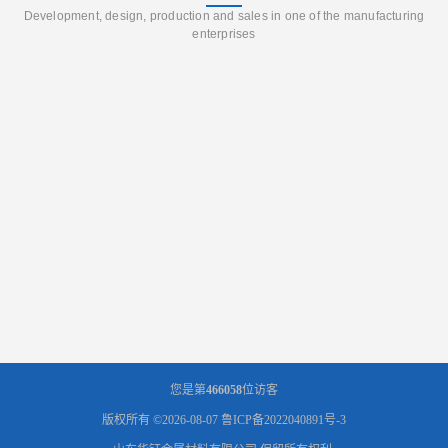
Development, design, production and sales in one of the manufacturing
enterprises
您是第
466058
位访客
版权所有 ©2026-08-07
鲁ICP备2022040891号-3