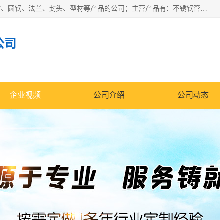
山东华钰金属材料有限公司是一家经营各种不锈钢管材、板材、圆钢、法兰、封头、型材等产品的公司；主营产品有：不锈钢管，激光切割，管件标准件，不锈钢圆钢，不锈钢人孔，不锈钢亮管，不锈钢角钢，不锈钢加工，不锈钢管子，不锈钢工业方管，不锈钢封头，不锈钢法兰，不锈钢阀门，不锈钢槽钢，不锈钢扁钢，不锈钢板等；可为客户制作各种规格的型材及不锈钢配件、非标准件及各种容器具等，能满足客户的不同采购要求。
公司
企业视频
公司介绍
公司动态