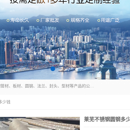
山东华钰金属材料有限公司是一家经营各种不锈钢管材、板材、圆钢、法兰、封头、型材等产品的公司；主营产品有：不锈钢管，激光切割，管件标准件，不锈钢圆钢，不锈钢人孔，不锈钢亮管，不锈钢角钢，不锈钢加工，不锈钢管子，不锈钢工业方管，不锈钢封头，不锈钢法兰，不锈钢阀门，不锈钢槽钢，不锈钢扁钢，不锈钢板等；可为客户制作各种规格的型材及不锈钢配件、非标准件及各种容器具等，能满足客户的不同采购要求。
多少钱
莱芜不锈钢圆钢多