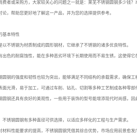
消费者或采购方，大家较关心的问题之一就是：莱芜不锈钢圆钢多少钱？
讨论，帮助您更好地了解这一产品，并为您的选择提供参考。
的基本特性
是以不锈钢为材质制成的圆形钢材，它继承了不锈钢的诸多优良特性。
有出色的耐腐蚀性，能在多种恶劣环境下长期使用而不易生锈，这使得它
钢圆钢的强度和韧性也较为突出，能够满足不同结构的承载需求，确保工
表面光滑，易于加工，可通过车削、钻孔、切割等多种工艺制成各种零部
钢圆钢还具有良好的美观性，一些用于装饰的型号能增添现代时尚感，因
，不锈钢圆钢有多种直径可供选择，以适应多样化的工程与生产需求。
对材料性能要求的提高，不锈钢圆钢凭借其综合优势，市场应用前景愈发