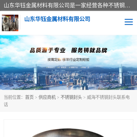
山东华钰金属材料有限公司是一家经营各种不锈钢管材、板材、圆钢、法兰、封头、型材等产品的公司；主营产品有：不锈钢管，激光切割，管件标准件，不锈钢圆钢，不锈钢人孔，不锈钢亮管，不锈钢角钢，不锈钢加工，不锈钢管子，不锈钢工业方管，不锈钢封头，不锈钢法兰，不锈钢阀门，不锈钢槽钢，不锈钢扁钢，不锈钢板等；可为客户制作各种规格的型材及不锈钢配件、非标准件及各种容器具等，能满足客户的不同采购要求。
山东华钰金属材料有限公司
不锈钢管
激光切割
管件标准件
不锈钢圆钢
不锈钢人孔
不锈钢亮管
当前位置：
首页
>
供应商机
>
不锈钢封头
> 威海不锈钢封头联系电
不锈钢角钢
不锈钢加工
话
不锈钢板
不锈钢工业方管
不锈钢封头
不锈钢法兰