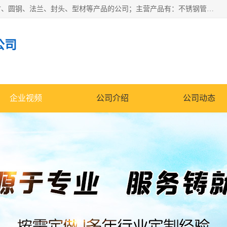
山东华钰金属材料有限公司是一家经营各种不锈钢管材、板材、圆钢、法兰、封头、型材等产品的公司；主营产品有：不锈钢管，激光切割，管件标准件，不锈钢圆钢，不锈钢人孔，不锈钢亮管，不锈钢角钢，不锈钢加工，不锈钢管子，不锈钢工业方管，不锈钢封头，不锈钢法兰，不锈钢阀门，不锈钢槽钢，不锈钢扁钢，不锈钢板等；可为客户制作各种规格的型材及不锈钢配件、非标准件及各种容器具等，能满足客户的不同采购要求。
公司
企业视频
公司介绍
公司动态