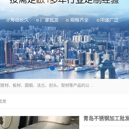
山东华钰金属材料有限公司是一家经营各种不锈钢管材、板材、圆钢、法兰、封头、型材等产品的公司；主营产品有：不锈钢管，激光切割，管件标准件，不锈钢圆钢，不锈钢人孔，不锈钢亮管，不锈钢角钢，不锈钢加工，不锈钢管子，不锈钢工业方管，不锈钢封头，不锈钢法兰，不锈钢阀门，不锈钢槽钢，不锈钢扁钢，不锈钢板等；可为客户制作各种规格的型材及不锈钢配件、非标准件及各种容器具等，能满足客户的不同采购要求。
批发
青岛不锈钢加工批