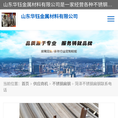
山东华钰金属材料有限公司是一家经营各种不锈钢管材、板材、圆钢、法兰、封头、型材等产品的公司；主营产品有：不锈钢管，激光切割，管件标准件，不锈钢圆钢，不锈钢人孔，不锈钢亮管，不锈钢角钢，不锈钢加工，不锈钢管子，不锈钢工业方管，不锈钢封头，不锈钢法兰，不锈钢阀门，不锈钢槽钢，不锈钢扁钢，不锈钢板等；可为客户制作各种规格的型材及不锈钢配件、非标准件及各种容器具等，能满足客户的不同采购要求。
山东华钰金属材料有限公司
不锈钢管
激光切割
管件标准件
不锈钢圆钢
不锈钢人孔
不锈钢亮管
当前位置：
首页
>
供应商机
>
不锈钢扁钢
> 菏泽不锈钢扁钢联系电
不锈钢角钢
不锈钢加工
话
不锈钢板
不锈钢工业方管
不锈钢封头
不锈钢法兰