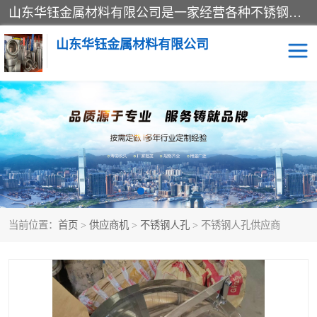
山东华钰金属材料有限公司是一家经营各种不锈钢管材、板材、圆钢、法兰、封头、型材等产品的公司；主营产品有：不锈钢管，激光切割，管件标准件，不锈钢圆钢，不锈钢人孔，不锈钢亮管，不锈钢角钢，不锈钢加工，不锈钢管子，不锈钢工业方管，不锈钢封头，不锈钢法兰，不锈钢阀门，不锈钢槽钢，不锈钢扁钢，不锈钢板等；可为客户制作各种规格的型材及不锈钢配件、非标准件及各种容器具等，能满足客户的不同采购要求。
山东华钰金属材料有限公司
不锈钢管
激光切割
管件标准件
不锈钢圆钢
不锈钢人孔
不锈钢亮管
当前位置：
首页
>
供应商机
>
不锈钢人孔
> 不锈钢人孔供应商
不锈钢角钢
不锈钢加工
不锈钢板
不锈钢工业方管
不锈钢封头
不锈钢法兰