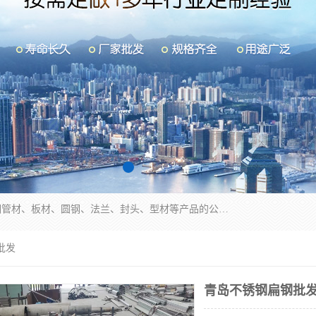
山东华钰金属材料有限公司是一家经营各种不锈钢管材、板材、圆钢、法兰、封头、型材等产品的公司；主营产品有：不锈钢管，激光切割，管件标准件，不锈钢圆钢，不锈钢人孔，不锈钢亮管，不锈钢角钢，不锈钢加工，不锈钢管子，不锈钢工业方管，不锈钢封头，不锈钢法兰，不锈钢阀门，不锈钢槽钢，不锈钢扁钢，不锈钢板等；可为客户制作各种规格的型材及不锈钢配件、非标准件及各种容器具等，能满足客户的不同采购要求。
批发
青岛不锈钢扁钢批