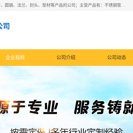
山东华钰金属材料有限公司是一家经营各种不锈钢管材、板材、圆钢、法兰、封头、型材等产品的公司；主营产品有：不锈钢管，激光切割，管件标准件，不锈钢圆钢，不锈钢人孔，不锈钢亮管，不锈钢角钢，不锈钢加工，不锈钢管子，不锈钢工业方管，不锈钢封头，不锈钢法兰，不锈钢阀门，不锈钢槽钢，不锈钢扁钢，不锈钢板等；可为客户制作各种规格的型材及不锈钢配件、非标准件及各种容器具等，能满足客户的不同采购要求。
公司
企业视频
公司介绍
公司动态