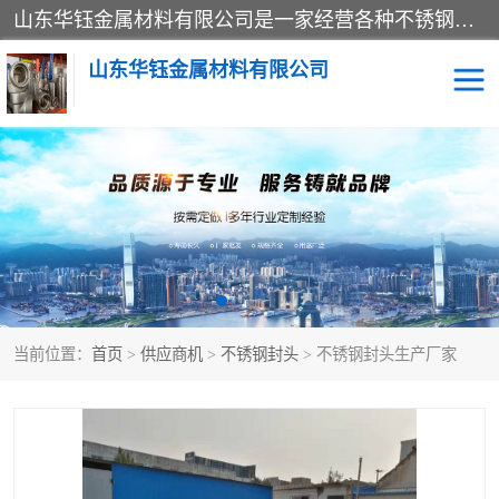
山东华钰金属材料有限公司是一家经营各种不锈钢管材、板材、圆钢、法兰、封头、型材等产品的公司；主营产品有：不锈钢管，激光切割，管件标准件，不锈钢圆钢，不锈钢人孔，不锈钢亮管，不锈钢角钢，不锈钢加工，不锈钢管子，不锈钢工业方管，不锈钢封头，不锈钢法兰，不锈钢阀门，不锈钢槽钢，不锈钢扁钢，不锈钢板等；可为客户制作各种规格的型材及不锈钢配件、非标准件及各种容器具等，能满足客户的不同采购要求。
山东华钰金属材料有限公司
不锈钢管
激光切割
管件标准件
不锈钢圆钢
不锈钢人孔
不锈钢亮管
当前位置：
首页
>
供应商机
>
不锈钢封头
> 不锈钢封头生产厂家
不锈钢角钢
不锈钢加工
不锈钢板
不锈钢工业方管
不锈钢封头
不锈钢法兰