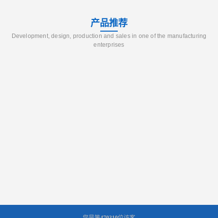
产品推荐
Development, design, production and sales in one of the manufacturing
enterprises
您是第
470310
位访客