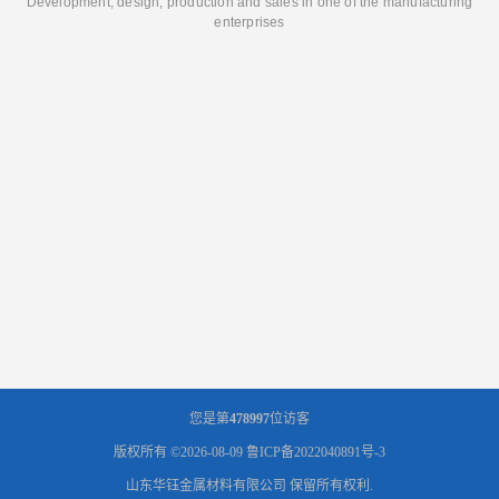
Development, design, production and sales in one of the manufacturing
enterprises
您是第
478997
位访客
版权所有 ©2026-08-09
鲁ICP备2022040891号-3
山东华钰金属材料有限公司
保留所有权利.