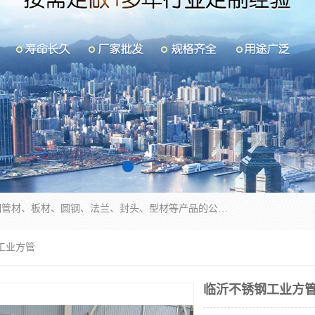
山东华钰金属材料有限公司是一家经营各种不锈钢管材、板材、圆钢、法兰、封头、型材等产品的公司；主营产品有：不锈钢管，激光切割，管件标准件，不锈钢圆钢，不锈钢人孔，不锈钢亮管，不锈钢角钢，不锈钢加工，不锈钢管子，不锈钢工业方管，不锈钢封头，不锈钢法兰，不锈钢阀门，不锈钢槽钢，不锈钢扁钢，不锈钢板等；可为客户制作各种规格的型材及不锈钢配件、非标准件及各种容器具等，能满足客户的不同采购要求。
工业方管
临沂不锈钢工业方