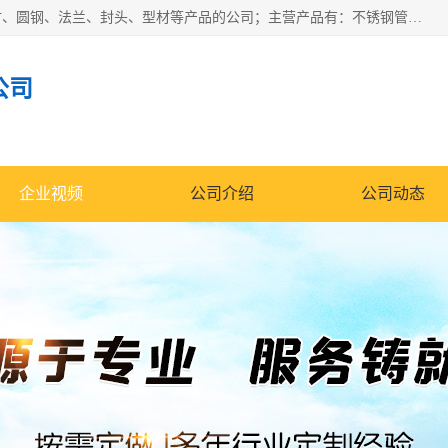
山东华钰金属材料有限公司是一家经营各种不锈钢管材、板材、圆钢、法兰、封头、型材等产品的公司；主营产品有：不锈钢管，激光切割，管件标准件，不锈钢圆钢，不锈钢人孔，不锈钢亮管，不锈钢角钢，不锈钢加工，不锈钢管子，不锈钢工业方管，不锈钢封头，不锈钢法兰，不锈钢阀门，不锈钢槽钢，不锈钢扁钢，不锈钢板等；可为客户制作各种规格的型材及不锈钢配件、非标准件及各种容器具等，能满足客户的不同采购要求。
公司
企业视频
公司介绍
公司动态