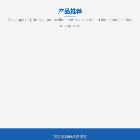
产品推荐
Development, design, production and sales in one of the manufacturing
enterprises
您是第
480948
位访客