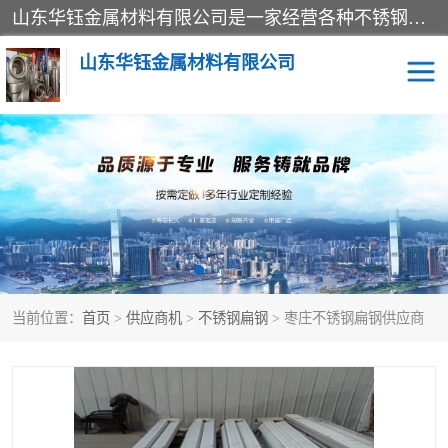
山东华钰金属材料有限公司是一家经营各种不锈钢管材、板材、圆钢、法兰、封头、型材等产品的公司；主营产品有：不锈钢管，激光切割，管件标准件，不锈钢圆钢，不锈钢人孔，不锈钢亮管，不锈钢角钢，不锈钢加工，不锈钢管子，不锈钢工业方管，不锈钢封头，不锈钢法兰，不锈钢阀门，不锈钢槽钢，不锈钢扁钢，不锈钢板等；可为客户制作各种规格的型材及不锈钢配件、非标准件及各种容器具等，能满足客户的不同采购要求。
山东华钰金属材料有限公司
不锈钢管
激光切割
管件标准件
不锈钢圆钢
不锈钢人孔
不锈钢亮管
当前位置：
首页
>
供应商机
>
不锈钢扁钢
> 枣庄不锈钢扁钢供应商
不锈钢角钢
不锈钢加工
不锈钢板
不锈钢工业方管
不锈钢封头
不锈钢法兰