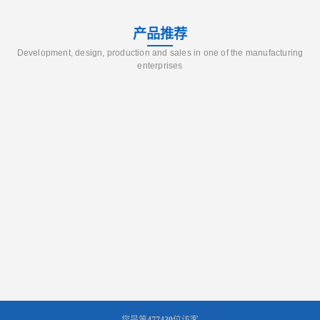
产品推荐
Development, design, production and sales in one of the manufacturing
enterprises
您是第
477439
位访客