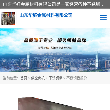
山东华钰金属材料有限公司是一家经营各种不锈钢管材、板材、圆钢、法兰、封头、型材等产品的公司；主营产品有：不锈钢管，激光切割，管件标准件，不锈钢圆钢，不锈钢人孔，不锈钢亮管，不锈钢角钢，不锈钢加工，不锈钢管子，不锈钢工业方管，不锈钢封头，不锈钢法兰，不锈钢阀门，不锈钢槽钢，不锈钢扁钢，不锈钢板等；可为客户制作各种规格的型材及不锈钢配件、非标准件及各种容器具等，能满足客户的不同采购要求。
山东华钰金属材料有限公司
不锈钢管
激光切割
管件标准件
不锈钢圆钢
不锈钢人孔
不锈钢亮管
当前位置：
首页
>
供应商机
>
不锈钢板
> 不锈钢板报价
不锈钢角钢
不锈钢加工
不锈钢板
不锈钢工业方管
不锈钢封头
不锈钢法兰