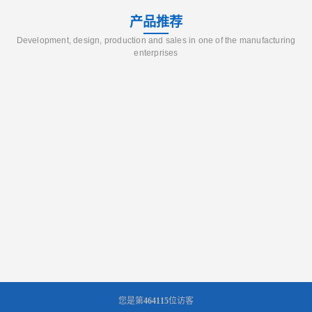
产品推荐
Development, design, production and sales in one of the manufacturing
enterprises
您是第
464115
位访客