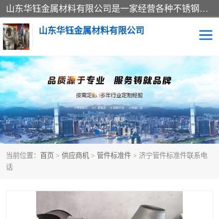
山东华钰金属材料有限公司是一家经营各种不锈钢管材、板材、圆钢、法兰、封头、型材等产品的公司；主营产品有：不锈钢管，激光切割，管件标准件，不锈钢圆钢，不锈钢人孔，不锈钢亮管，不锈钢角钢，不锈钢加工，不锈钢管子，不锈钢工业方管，不锈钢封头，不锈钢法兰，不锈钢阀门，不锈钢槽钢，不锈钢扁钢，不锈钢板等；可为客户制作各种规格的型材及不锈钢配件、非标准件及各种容器具等，能满足客户的不同采购要求。
山东华钰金属材料有限公司
不锈钢管
激光切割
管件标准件
不锈钢圆钢
不锈钢人孔
不锈钢亮管
当前位置：
首页
>
供应商机
>
管件标准件
> 济宁管件标准件联系电
不锈钢角钢
不锈钢加工
话
不锈钢板
不锈钢工业方管
不锈钢封头
不锈钢法兰