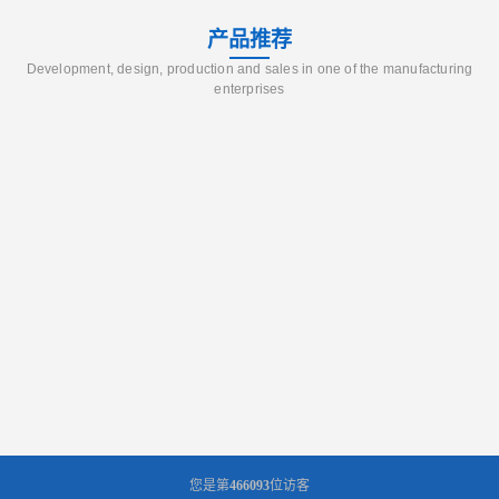
产品推荐
Development, design, production and sales in one of the manufacturing
enterprises
您是第
466093
位访客