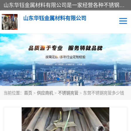
山东华钰金属材料有限公司是一家经营各种不锈钢管材、板材、圆钢、法兰、封头、型材等产品的公司；主营产品有：不锈钢管，激光切割，管件标准件，不锈钢圆钢，不锈钢人孔，不锈钢亮管，不锈钢角钢，不锈钢加工，不锈钢管子，不锈钢工业方管，不锈钢封头，不锈钢法兰，不锈钢阀门，不锈钢槽钢，不锈钢扁钢，不锈钢板等；可为客户制作各种规格的型材及不锈钢配件、非标准件及各种容器具等，能满足客户的不同采购要求。
山东华钰金属材料有限公司
不锈钢管
激光切割
管件标准件
不锈钢圆钢
不锈钢人孔
不锈钢亮管
当前位置：
首页
>
供应商机
>
不锈钢亮管
> 东营不锈钢亮管多少钱
不锈钢角钢
不锈钢加工
不锈钢板
不锈钢工业方管
不锈钢封头
不锈钢法兰