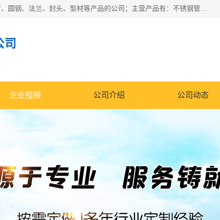
山东华钰金属材料有限公司是一家经营各种不锈钢管材、板材、圆钢、法兰、封头、型材等产品的公司；主营产品有：不锈钢管，激光切割，管件标准件，不锈钢圆钢，不锈钢人孔，不锈钢亮管，不锈钢角钢，不锈钢加工，不锈钢管子，不锈钢工业方管，不锈钢封头，不锈钢法兰，不锈钢阀门，不锈钢槽钢，不锈钢扁钢，不锈钢板等；可为客户制作各种规格的型材及不锈钢配件、非标准件及各种容器具等，能满足客户的不同采购要求。
公司
企业视频
公司介绍
公司动态