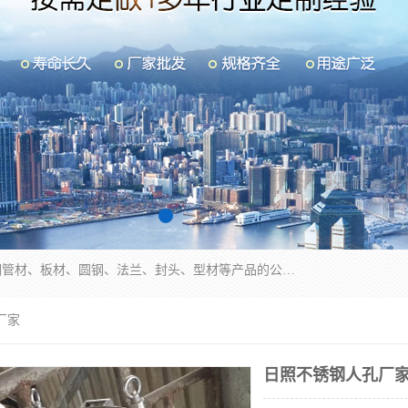
山东华钰金属材料有限公司是一家经营各种不锈钢管材、板材、圆钢、法兰、封头、型材等产品的公司；主营产品有：不锈钢管，激光切割，管件标准件，不锈钢圆钢，不锈钢人孔，不锈钢亮管，不锈钢角钢，不锈钢加工，不锈钢管子，不锈钢工业方管，不锈钢封头，不锈钢法兰，不锈钢阀门，不锈钢槽钢，不锈钢扁钢，不锈钢板等；可为客户制作各种规格的型材及不锈钢配件、非标准件及各种容器具等，能满足客户的不同采购要求。
厂家
日照不锈钢人孔厂