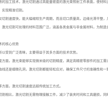
进的加工技术，激光切割通过高能量密度的激光束照射工件表面，使材料
，实现精准切割。
仅切割速度快，能大幅缩短生产周期，而且切口质量高，边缘光滑平整，
，激光切割可处理的材料范围广泛，涵盖各类金属与非金属材料，为制造
术的核心优势
所以受到广泛青睐，主要得益于其多方面的技术优势。
度方面，激光束能够实现微米级的切割精度，满足高精密零部件的加工需
曲线还是细微孔洞，激光切割都能轻松应对，确保工件尺寸的准确性和一
率方面，激光切割速度远超传统加工方式。
切割相比，激光切割无需物理接触工件，减少了装夹时间和工具磨损，同