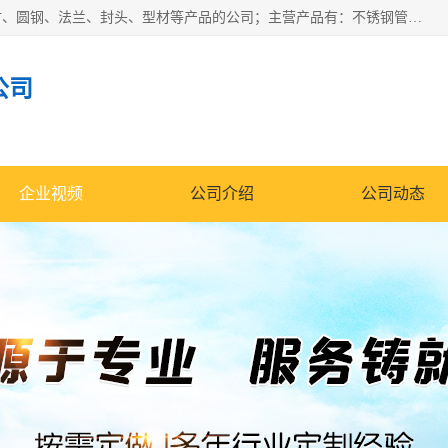
山东华钰金属材料有限公司是一家经营各种不锈钢管材、板材、圆钢、法兰、封头、型材等产品的公司；主营产品有：不锈钢管，激光切割，管件标准件，不锈钢圆钢，不锈钢人孔，不锈钢亮管，不锈钢角钢，不锈钢加工，不锈钢管子，不锈钢工业方管，不锈钢封头，不锈钢法兰，不锈钢阀门，不锈钢槽钢，不锈钢扁钢，不锈钢板等；可为客户制作各种规格的型材及不锈钢配件、非标准件及各种容器具等，能满足客户的不同采购要求。
公司
企业视频
公司介绍
公司动态