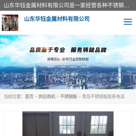
山东华钰金属材料有限公司是一家经营各种不锈钢管材、板材、圆钢、法兰、封头、型材等产品的公司；主营产品有：不锈钢管，激光切割，管件标准件，不锈钢圆钢，不锈钢人孔，不锈钢亮管，不锈钢角钢，不锈钢加工，不锈钢管子，不锈钢工业方管，不锈钢封头，不锈钢法兰，不锈钢阀门，不锈钢槽钢，不锈钢扁钢，不锈钢板等；可为客户制作各种规格的型材及不锈钢配件、非标准件及各种容器具等，能满足客户的不同采购要求。
山东华钰金属材料有限公司
不锈钢管
激光切割
管件标准件
不锈钢圆钢
不锈钢人孔
不锈钢亮管
当前位置：
首页
>
供应商机
>
不锈钢板
> 青岛不锈钢板联系电话
不锈钢角钢
不锈钢加工
不锈钢板
不锈钢工业方管
不锈钢封头
不锈钢法兰