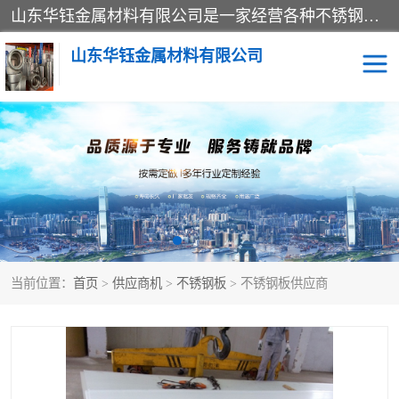
山东华钰金属材料有限公司是一家经营各种不锈钢管材、板材、圆钢、法兰、封头、型材等产品的公司；主营产品有：不锈钢管，激光切割，管件标准件，不锈钢圆钢，不锈钢人孔，不锈钢亮管，不锈钢角钢，不锈钢加工，不锈钢管子，不锈钢工业方管，不锈钢封头，不锈钢法兰，不锈钢阀门，不锈钢槽钢，不锈钢扁钢，不锈钢板等；可为客户制作各种规格的型材及不锈钢配件、非标准件及各种容器具等，能满足客户的不同采购要求。
山东华钰金属材料有限公司
不锈钢管
激光切割
管件标准件
不锈钢圆钢
不锈钢人孔
不锈钢亮管
当前位置：
首页
>
供应商机
>
不锈钢板
> 不锈钢板供应商
不锈钢角钢
不锈钢加工
不锈钢板
不锈钢工业方管
不锈钢封头
不锈钢法兰