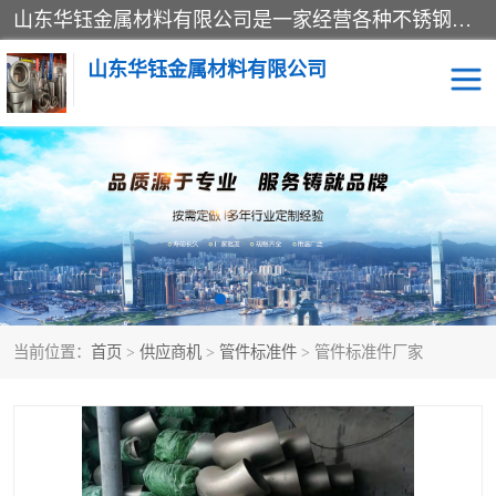
山东华钰金属材料有限公司是一家经营各种不锈钢管材、板材、圆钢、法兰、封头、型材等产品的公司；主营产品有：不锈钢管，激光切割，管件标准件，不锈钢圆钢，不锈钢人孔，不锈钢亮管，不锈钢角钢，不锈钢加工，不锈钢管子，不锈钢工业方管，不锈钢封头，不锈钢法兰，不锈钢阀门，不锈钢槽钢，不锈钢扁钢，不锈钢板等；可为客户制作各种规格的型材及不锈钢配件、非标准件及各种容器具等，能满足客户的不同采购要求。
山东华钰金属材料有限公司
不锈钢管
激光切割
管件标准件
不锈钢圆钢
不锈钢人孔
不锈钢亮管
当前位置：
首页
>
供应商机
>
管件标准件
> 管件标准件厂家
不锈钢角钢
不锈钢加工
不锈钢板
不锈钢工业方管
不锈钢封头
不锈钢法兰