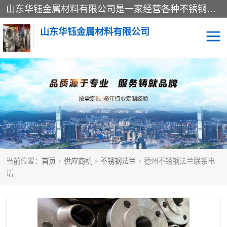
山东华钰金属材料有限公司是一家经营各种不锈钢管材、板材、圆钢、法兰、封头、型材等产品的公司；主营产品有：不锈钢管，激光切割，管件标准件，不锈钢圆钢，不锈钢人孔，不锈钢亮管，不锈钢角钢，不锈钢加工，不锈钢管子，不锈钢工业方管，不锈钢封头，不锈钢法兰，不锈钢阀门，不锈钢槽钢，不锈钢扁钢，不锈钢板等；可为客户制作各种规格的型材及不锈钢配件、非标准件及各种容器具等，能满足客户的不同采购要求。
山东华钰金属材料有限公司
不锈钢管
激光切割
管件标准件
不锈钢圆钢
不锈钢人孔
不锈钢亮管
当前位置：
首页
>
供应商机
>
不锈钢法兰
> 德州不锈钢法兰联系电
不锈钢角钢
不锈钢加工
话
不锈钢板
不锈钢工业方管
不锈钢封头
不锈钢法兰