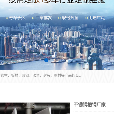
山东华钰金属材料有限公司是一家经营各种不锈钢管材、板材、圆钢、法兰、封头、型材等产品的公司；主营产品有：不锈钢管，激光切割，管件标准件，不锈钢圆钢，不锈钢人孔，不锈钢亮管，不锈钢角钢，不锈钢加工，不锈钢管子，不锈钢工业方管，不锈钢封头，不锈钢法兰，不锈钢阀门，不锈钢槽钢，不锈钢扁钢，不锈钢板等；可为客户制作各种规格的型材及不锈钢配件、非标准件及各种容器具等，能满足客户的不同采购要求。
不锈钢槽钢厂家