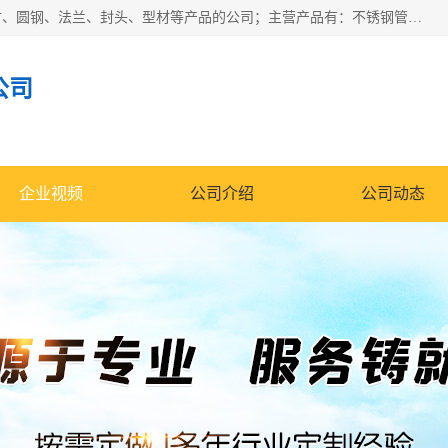
山东华钰金属材料有限公司是一家经营各种不锈钢管材、板材、圆钢、法兰、封头、型材等产品的公司；主营产品有：不锈钢管，激光切割，管件标准件，不锈钢圆钢，不锈钢人孔，不锈钢亮管，不锈钢角钢，不锈钢加工，不锈钢管子，不锈钢工业方管，不锈钢封头，不锈钢法兰，不锈钢阀门，不锈钢槽钢，不锈钢扁钢，不锈钢板等；可为客户制作各种规格的型材及不锈钢配件、非标准件及各种容器具等，能满足客户的不同采购要求。
公司
企业视频
公司介绍
公司动态