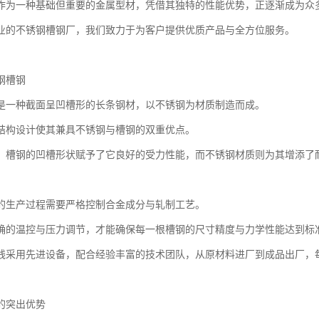
作为一种基础但重要的金属型材，凭借其独特的性能优势，正逐渐成为众
业的不锈钢槽钢厂，我们致力于为客户提供优质产品与全方位服务。
钢槽钢
是一种截面呈凹槽形的长条钢材，以不锈钢为材质制造而成。
结构设计使其兼具不锈钢与槽钢的双重优点。
，槽钢的凹槽形状赋予了它良好的受力性能，而不锈钢材质则为其增添了
的生产过程需要严格控制合金成分与轧制工艺。
确的温控与压力调节，才能确保每一根槽钢的尺寸精度与力学性能达到标
线采用先进设备，配合经验丰富的技术团队，从原材料进厂到成品出厂，
的突出优势