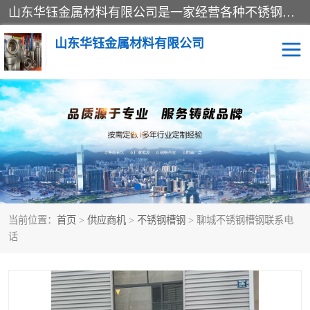
山东华钰金属材料有限公司是一家经营各种不锈钢管材、板材、圆钢、法兰、封头、型材等产品的公司；主营产品有：不锈钢管，激光切割，管件标准件，不锈钢圆钢，不锈钢人孔，不锈钢亮管，不锈钢角钢，不锈钢加工，不锈钢管子，不锈钢工业方管，不锈钢封头，不锈钢法兰，不锈钢阀门，不锈钢槽钢，不锈钢扁钢，不锈钢板等；可为客户制作各种规格的型材及不锈钢配件、非标准件及各种容器具等，能满足客户的不同采购要求。
山东华钰金属材料有限公司
不锈钢管
激光切割
管件标准件
不锈钢圆钢
不锈钢人孔
不锈钢亮管
当前位置：
首页
>
供应商机
>
不锈钢槽钢
> 聊城不锈钢槽钢联系电
不锈钢角钢
不锈钢加工
话
不锈钢板
不锈钢工业方管
不锈钢封头
不锈钢法兰